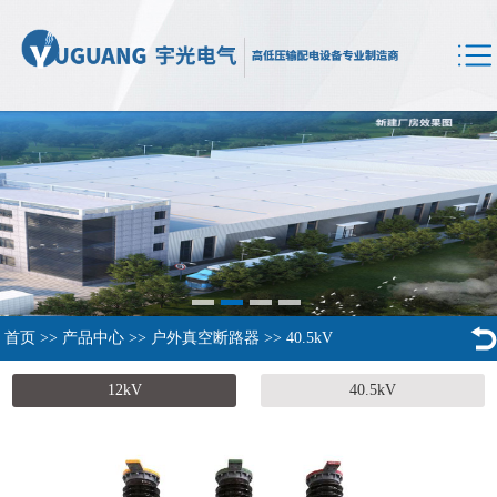
首页
>>
产品中心
>>
户外真空断路器
>>
40.5kV
12kV
40.5kV