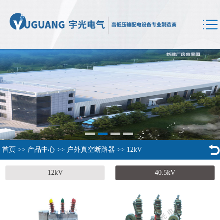
首页
>>
产品中心
>>
户外真空断路器
>>
12kV
12kV
40.5kV