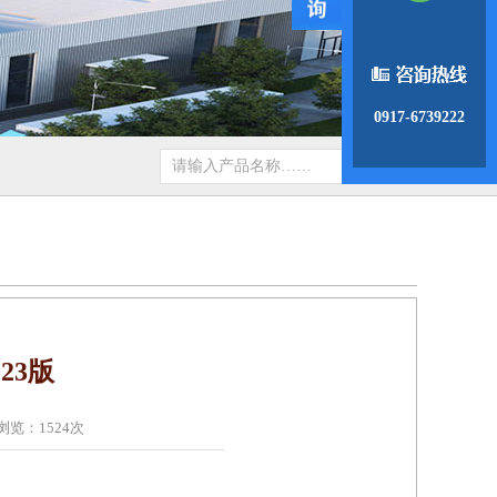
0917-6739222
23版
 浏览：
1524
次