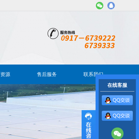
力资源
售后服务
联系我们
在线客服